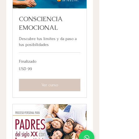
CONSCIENCIA
EMOCIONAL
Descubre tus límites y da paso a
tus posibilidades
Finalizado
99
USD 99
dólares
estadounidenses
Ver curso