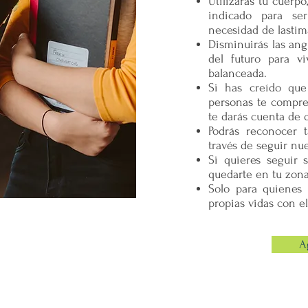
Utilizarás tu cuerp
resultados. Detener
indicado para ser
tranquilidad respon
necesidad de lastim
convertimos en pira
Disminuirás las ang
TENGO LA CORONA
del futuro para v
DISFRUTANDO DEL 
balanceada.
CONSTRUYO PUENT
DIRIJO MI PROPIA 
Si has creído que
SACANDO AL HÉRO
personas te compre
EN MÍ AVIÓN HAY 
te darás cuenta de q
SOY UN CHEF CÓS
Podrás reconocer t
TENGO EL PINCEL 
través de seguir nu
ME ASOMBRO Y M
Si quieres seguir 
ENCIENDO MÍ COR
quedarte en tu zona 
Solo para quienes 
propias vidas con e
A