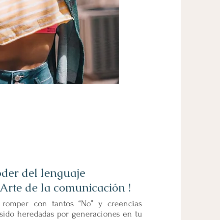
oder del lenguaje
poder del lenguaje
 Arte de la comunicación !
l Arte de la comunicación !
a romper con tantos “No” y creencias
s que se estarán dando y aparecerán en
 sido heredadas por generaciones en tu