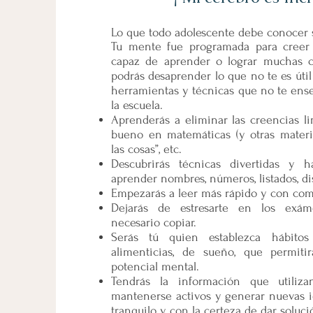
Lo que todo adolescente debe conocer
Tu mente fue programada para creer
capaz de aprender o lograr muchas co
podrás desaprender lo que no te es úti
herramientas y técnicas que no te ens
la escuela.
Aprenderás a eliminar las creencias l
bueno en matemáticas (y otras materia
las cosas”, etc.
Descubrirás técnicas divertidas y h
aprender nombres, números, listados, di
Empezarás a leer más rápido y con co
Dejarás de estresarte en los exám
necesario copiar.
Serás tú quien establezca hábitos 
alimenticias, de sueño, que permiti
potencial mental.
Tendrás la información que utiliza
mantenerse activos y generar nuevas i
tranquilo y con la certeza de dar soluci