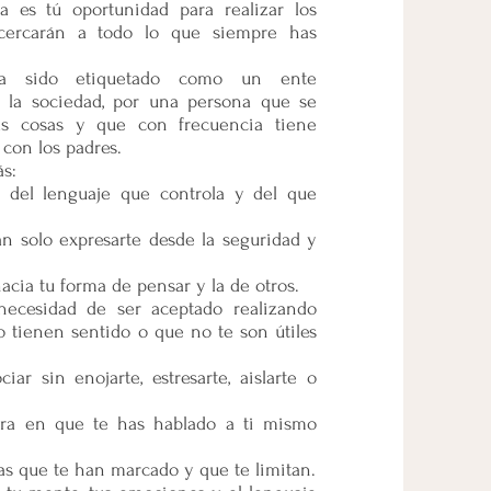
 se pueden realizar con un grupo de 8 a
ta es tú oportunidad para realizar los
 rangos de edades:
cercarán a todo lo que siempre has
ILIDAD Y ESTOY TRANQUILO:
ha sido etiquetado como un ente
la Atención y Concentración
 la sociedad, por una persona que se
 técnicas divertidas empleando todos
s cosas y que con frecuencia tiene
regulación de cuerpo, mente y
 con los padres.
er aprender y estudiar con gusto y
ás:
 disfrutar de ello. Desbloqueo de
uedo o no tengo la habilidad” para las
 del lenguaje que controla y del que
IGOS: Habilidades socioemocionales
an solo expresarte desde la seguridad y
narme con los demás. Trabajo con
ación. Cómo relacionarse con las
acia tu forma de pensar y la de otros.
y positivas, así como establecer límites
necesidad de ser aceptado realizando
. Qué actitud tomar ante personas o
o tienen sentido o que no te son útiles
o agresivas.
.
ar sin enojarte, estresarte, aislarte o
MÍ VIDA: Aprenderán a Solucionar
gulación de cuerpo, mente y emociones
ra en que te has hablado a ti mismo
estrés, ansiedad, enojo, tristeza, miedos
 la frustración. Toma de decisiones.
tas que te han marcado y que te limitan.
r y actuar diferente para obtener otros