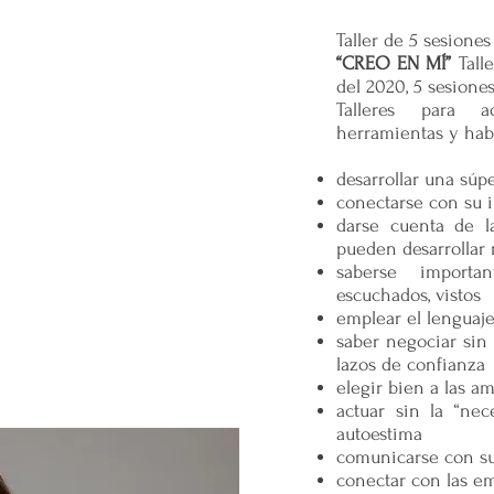
Taller de 5 sesiones
“CREO EN MÍ”
Talle
del 2020, 5 sesione
Talleres para 
herramientas y habi
desarrollar una sú
conectarse con su i
darse cuenta de l
pueden desarrollar
saberse important
escuchados, vistos
emplear el lenguaje
saber negociar sin 
lazos de confianza
elegir bien a las a
actuar sin la “nec
autoestima
comunicarse con sus
conectar con las em