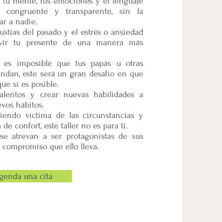
o, tu mente, tus emociones y el lenguaje
se para tener claridad y desde la
 congruente y transparente, sin la
der en vez de reaccionar. ¡Todos nos
ar a nadie.
tas!
ustias del pasado y el estrés o ansiedad
 BIEN PUESTA:
ivir tu presente de una manera más
ESPACIO:
ES:
PELÍCULA:
 es imposible que tus papás u otras
E QUE HABITA EN MÍ:
ndan, este será un gran desafío en que
ESPACIO PARA TODOS:
ue sí es posible.
MICO:
alentos y crear nuevas habilidades a
DE LA CREATIVIDAD:
evos hábitos.
E TRANSFORMO:
siendo víctima de las circunstancias y
AZÓN:
de confort, este taller no es para ti.
se atrevan a ser protagonistas de sus
l compromiso que ello lleva.
genda una cita
Join The Workshop