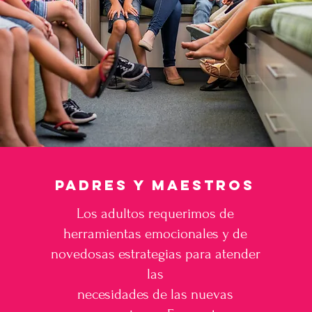
padres y maestros
Los adultos requerimos de
herramientas emocionales y de
novedosas estrategias para atender
las
necesidades de las nuevas