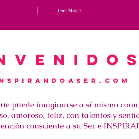
Leer Más >
nvenido
nspirandoaser.com
ue puede imaginarse a sí mismo como
so, amoroso, feliz, con talentos y senti
tención consciente a su Ser e INSPIRAR