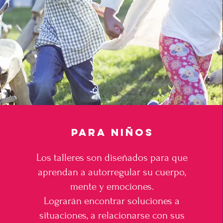
para niños
Los talleres son diseñados para que
aprendan a autorregular su cuerpo,
mente y emociones.
Lograrán encontrar soluciones a
situaciones, a relacionarse con sus