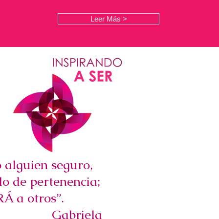
Leer Más >
s
 alguien seguro,
do de pertenencia;
Á a otros”.
Gabriela