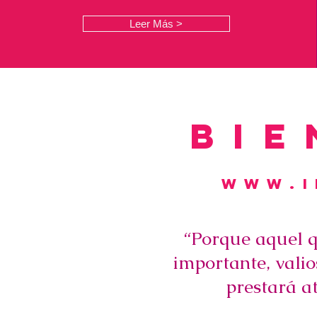
Leer Más >
bie
www.i
“Porque aquel q
importante, valio
prestará a