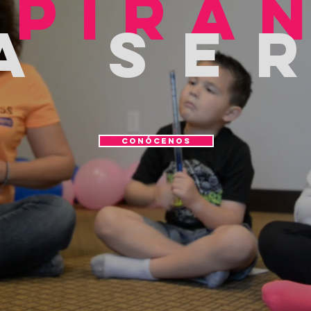
Spira
a SE
Conócenos