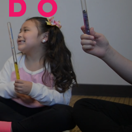
ndo
r